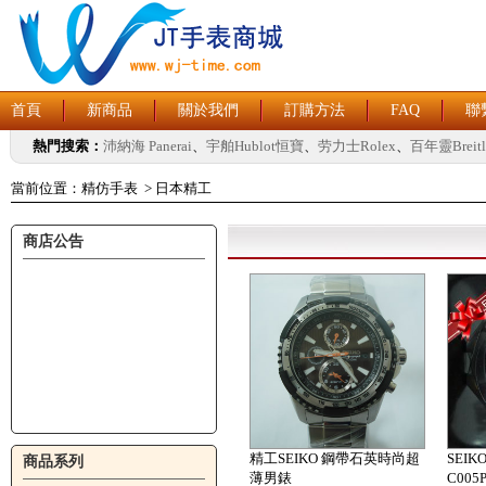
首頁
新商品
關於我們
訂購方法
FAQ
聯
熱門搜索：
沛納海 Panerai
、
宇舶Hublot恒寶
、
劳力士Rolex
、
百年靈Breitl
當前位置：
精仿手表
>
日本精工
商店公告
精工SEIKO 鋼帶石英時尚超
SEI
商品系列
薄男錶
C005