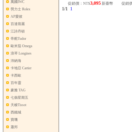
萬國IWC
3,095
促銷價：NT$
新臺幣
促銷價
1/1
1
勞力士 Rolex
AP愛彼
百達翡麗
江詩丹頓
帝舵Tudor
歐米茄 Omega
浪琴 Longines
沛納海
卡地亞 Cartier
卡西歐
百年靈
豪雅 TAG
七個星期五
天梭Tissot
西鐵城
寶璣
蕭邦