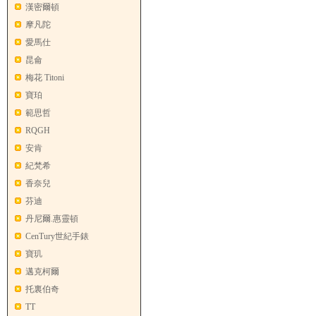
漢密爾頓
摩凡陀
愛馬仕
昆侖
梅花 Titoni
寶珀
範思哲
RQGH
安肯
紀梵希
香奈兒
芬迪
丹尼爾.惠靈頓
CenTury世紀手錶
寶玑
邁克柯爾
托裏伯奇
TT