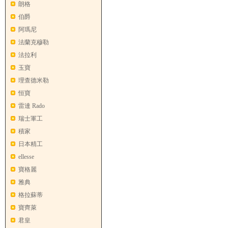
朗格
伯爵
阿瑪尼
法蘭克穆勒
法拉利
玉寶
理查德米勒
恒寶
雷達 Rado
瑞士軍工
積家
日本精工
ellesse
寶格麗
雅典
格拉蘇蒂
寶齊萊
君皇