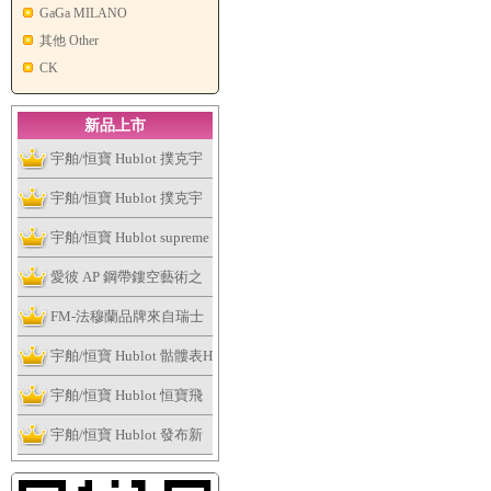
GaGa MILANO
其他 Other
CK
新品上市
宇舶/恒寶 Hublot 撲克宇
舶表全新個性撲克系列腕
宇舶/恒寶 Hublot 撲克宇
表捉緊浮華的趣味
舶表全新個性撲克系列腕
宇舶/恒寶 Hublot supreme
表捉緊浮華的趣味
讓這個夏天大膽露出妳的
愛彼 AP 鋼帶鏤空藝術之
手表
作，全新皇家橡樹系列雙
FM-法穆蘭品牌來自瑞士
擺輪鏤空腕表
日內瓦
宇舶/恒寶 Hublot 骷髏表H
ublot Skull Bang系列
宇舶/恒寶 Hublot 恒寶飛
輪腕表、經典融合最新陀
宇舶/恒寶 Hublot 發布新
飛輪腕表
版Big Bang法拉利腕表